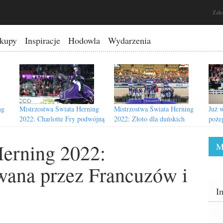
Zało
kupy
Inspiracje
Hodowla
Wydarzenia
ng
Mistrzostwa Świata Herning
Mistrzostwa Świata Herning
Już 
2022: Charlotte Fry podwójną
2022: Złoto dla duńskich
poże
mistrzynią świata
dresażystów
Cass
Herning 2022:
M
ana przez Francuzów i
ng
Mistrzostwa Świata Herning
Mistrzostwa Świata Herning
I
h
2022: Pobierz aplikację
2022: Szczegółowy program
Herning2022
wydarzenia