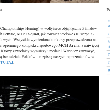
P
m)
O
s
ampionships Herning) w woltyżerce objął łącznie 5 finałów
Female
Male
Squad
ch
,
i
, jak również środowe (10 sierpnia)
C
arodowych. Wszystkie wymienione konkursy przeprowadzono na
M
MCH Arena
ęść ogromnego kompleksu sportowego
, a najwięcej
s
 Którzy zawodnicy wywalczyli medale? Warto też zauważyć,
T
ą bez udziału Polaków – rozpiskę naszych reprezentantów w
TUTAJ
ć
.
T
B