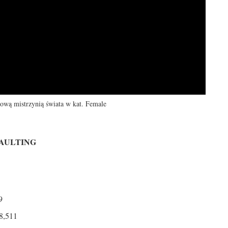
wą mistrzynią świata w kat. Female
VAULTING
9
8,511