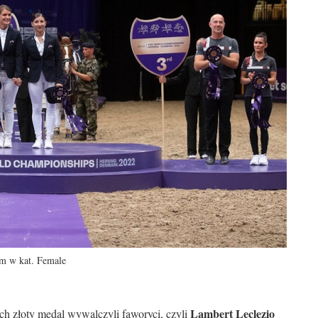
m w kat. Female
Lambert Leclezio
ch złoty medal wywalczyli faworyci, czyli