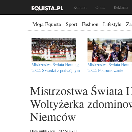
Kontakt
O nas
Reklama
Moja Equista
Sport
Fashion
Lifestyle
Za
Mistrzostwa Świata Herning
Mistrzostwa Świata Herni
2022: Szwedzi z podwójnym
2022: Podsumowanie
złotem w skokach!
paraujeżdżenia
Mistrzostwa Świata 
Woltyżerka zdominow
Mistrzostwa Świata Herni
Mistrzostwa Świata Herning
Niemców
2022: Polacy na wstępnyc
2022: SUV-y, siłownia i
listach przyjętych
ekologia
Data publikacji: 2022-08-11