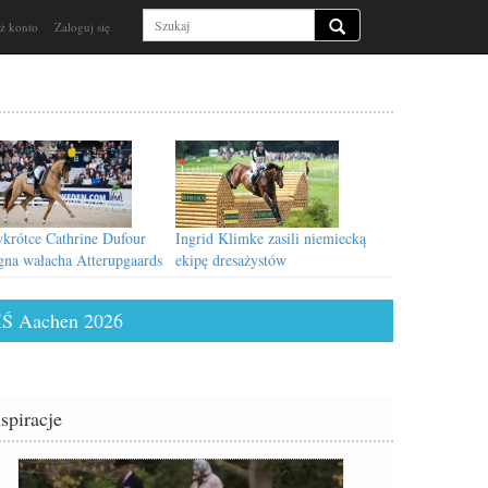
ż konto
Zaloguj się
wkrótce Cathrine Dufour
Ingrid Klimke zasili niemiecką
gna wałacha Atterupgaards
ekipę dresażystów
idy
Ś Aachen 2026
nspiracje