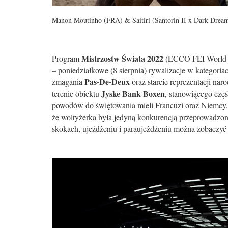
Manon Moutinho (FRA) & Saitiri (Santorin II x Dark Drea
Mistrzostw Świata 2022
Program
(ECCO FEI World Ch
– poniedziałkowe (8 sierpnia) rywalizacje w kategoria
Pas-De-Deux
zmagania
oraz starcie reprezentacji n
Jyske Bank Boxen
terenie obiektu
, stanowiącego cz
powodów do świętowania mieli Francuzi oraz Niemcy.
że woltyżerka była jedyną konkurencją przeprowadzon
skokach, ujeżdżeniu i paraujeżdżeniu można zobaczy