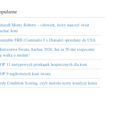
opularne
dszedł Monty Roberts – człowiek, który nauczył świat
łuchać koni
onstable FRH (Contendro I x Diarado) sprzedany do USA
istrzostwa Świata Aachen 2026: Już za 50 dni rozpocznie
ię walka o medale!
OP 11 nietypowych przekąsek bezpiecznych dla koni
OP 9 najdroższych koni świata
ody Condition Scoring, czyli metoda oceny kondycji konia