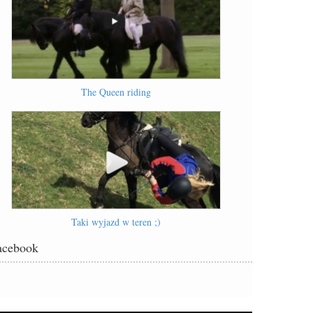
The Queen riding
Taki wyjazd w teren ;)
acebook