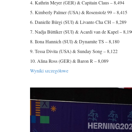
4. Kathrin Meyer (GER) & Capitain Claus – 8,494
5. Kimberly Palmer (USA) & Rosenstolz 99 – 8,415
6. Danielle Bürgi (SUI) & Livanto Cha CH – 8,289
7. Nadja Büttiker (SUI) & Acardi van de Kapel – 8,19
8. Ilona Hannich (SUI) & Dynamite TS – 8,180
9. Tessa Divita (USA) & Sunday Song – 8,122
10. Alina Ross
(GER) & Baron R – 8,089
Wyniki szczegółowe