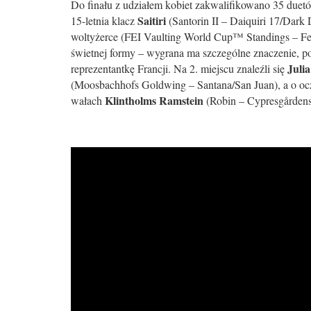
Do finału z udziałem kobiet zakwalifikowano 35 duet
Saitiri
15-letnia klacz
(Santorin II – Daiquiri 17/Dark
woltyżerce (FEI Vaulting World Cup™ Standings – Fema
świetnej formy – wygrana ma szczególne znaczenie, pon
Juli
reprezentantkę Francji. Na 2. miejscu znaleźli się
(Moosbachhofs Goldwing – Santana/San Juan), a o ocz
Klintholms Ramstein
wałach
(Robin – Cypresgårdens