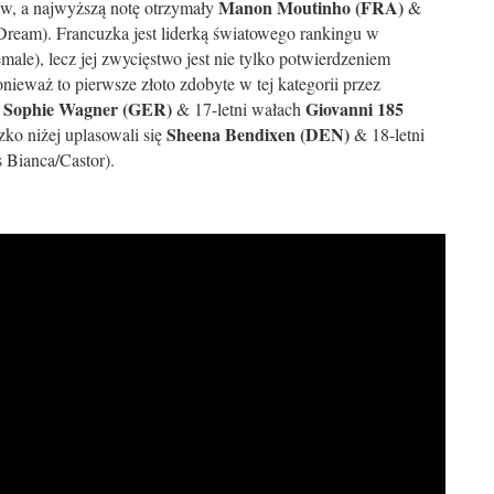
Manon Moutinho (FRA)
ów, a najwyższą notę otrzymały
&
 Dream). Francuzka jest liderką światowego rankingu w
le), lecz jej zwycięstwo jest nie tylko potwierdzeniem
ieważ to pierwsze złoto zdobyte w tej kategorii przez
a Sophie Wagner (GER)
Giovanni 185
& 17-letni wałach
Sheena Bendixen (DEN)
ko niżej uplasowali się
& 18-letni
 Bianca/Castor).