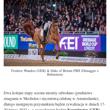
Frederic Wandres (GER) & Duke of Britain FRH (Dimaggio x
Rubinstein)
Dwa kolejne etapy sezonu niestety odwołano (grudniowe
zmagania w Mechelen i styczniową odsłonę w Amsterdamie),
dlatego następnym przystankiem będzie rywalizacja w dniach 17-
Neumünster (GER)
20 lutego 2022 r., a gospodarzem będzie
.