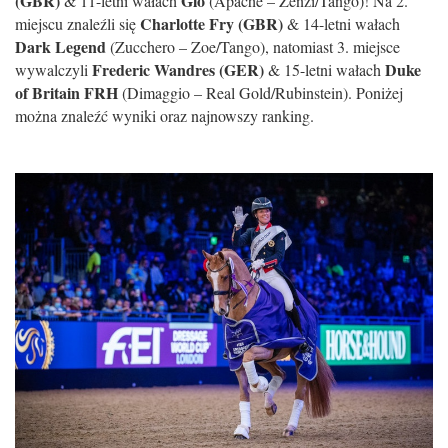
(GBR)
Gio
& 11-letni wałach
(Apache – Zenzi/Tango)! Na 2.
Charlotte Fry (GBR)
miejscu znaleźli się
& 14-letni wałach
Dark Legend
(Zucchero – Zoe/Tango), natomiast 3. miejsce
Frederic Wandres (GER)
Duke
wywalczyli
& 15-letni wałach
of Britain FRH
(Dimaggio – Real Gold/Rubinstein). Poniżej
można znaleźć wyniki oraz najnowszy ranking.