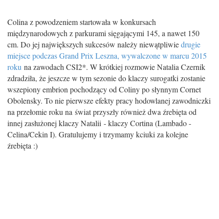
Colina z powodzeniem startowała w konkursach
międzynarodowych z parkurami sięgającymi 145, a nawet 150
cm. Do jej największych sukcesów należy niewątpliwie
drugie
miejsce podczas Grand Prix Leszna, wywalczone w marcu 2015
roku
na zawodach CSI2*. W krótkiej rozmowie Natalia Czernik
zdradziła, że jeszcze w tym sezonie do klaczy surogatki zostanie
wszepiony embrion pochodzący od Coliny po słynnym Cornet
Obolensky. To nie pierwsze efekty pracy hodowlanej zawodniczki
na przełomie roku na świat przyszły również dwa źrebięta od
innej zasłużonej klaczy Natalii - klaczy Cortina (Lambado -
Celina/Cekin I). Gratulujemy i trzymamy kciuki za kolejne
źrebięta :)