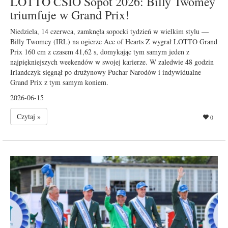
LOTTO CSIO Sopot 2026: Billy Twomey
triumfuje w Grand Prix!
Niedziela, 14 czerwca, zamknęła sopocki tydzień w wielkim stylu —
Billy Twomey (IRL) na ogierze Ace of Hearts Z wygrał LOTTO Grand
Prix 160 cm z czasem 41,62 s, domykając tym samym jeden z
najpiękniejszych weekendów w swojej karierze. W zaledwie 48 godzin
Irlandczyk sięgnął po drużynowy Puchar Narodów i indywidualne
Grand Prix z tym samym koniem.
2026-06-15
Czytaj »
0