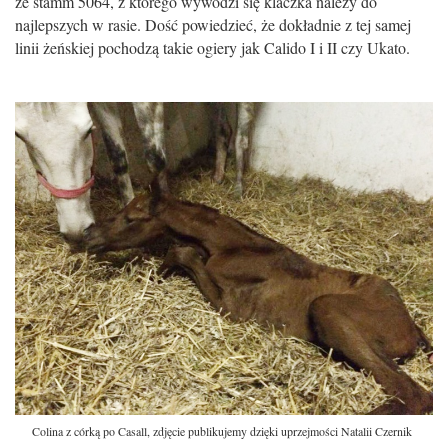
że stamm 5064, z którego wywodzi się klaczka nalezy do
najlepszych w rasie. Dość powiedzieć, że dokładnie z tej samej
linii żeńskiej pochodzą takie ogiery jak Calido I i II czy Ukato.
Colina z córką po Casall, zdjęcie publikujemy dzięki uprzejmości Natalii Czernik