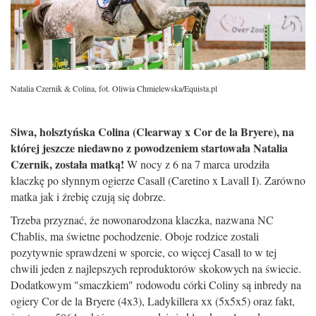
Natalia Czernik & Colina, fot. Oliwia Chmielewska/Equista.pl
Siwa, holsztyńska Colina (Clearway x Cor de la Bryere), na
której jeszcze niedawno z powodzeniem startowała Natalia
Czernik, została matką!
W nocy z 6 na 7 marca urodziła
klaczkę po słynnym ogierze Casall (Caretino x Lavall I). Zarówno
matka jak i źrebię czują się dobrze.
Trzeba przyznać, że nowonarodzona klaczka, nazwana NC
Chablis, ma świetne pochodzenie. Oboje rodzice zostali
pozytywnie sprawdzeni w sporcie, co więcej Casall to w tej
chwili jeden z najlepszych reproduktorów skokowych na świecie.
Dodatkowym "smaczkiem" rodowodu córki Coliny są inbredy na
ogiery Cor de la Bryere (4x3), Ladykillera xx (5x5x5) oraz fakt,