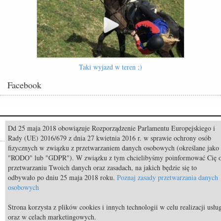
Taki wyjazd w teren ;)
Facebook
Dd 25 maja 2018 obowiązuje Rozporządzenie Parlamentu Europejskiego i
Popularne
Rady (UE) 2016/679 z dnia 27 kwietnia 2016 r. w sprawie ochrony osób
fizycznych w związku z przetwarzaniem danych osobowych (określane jako
Odszedł Monty Roberts – człowiek, który nauczył świat słuchać koni
"RODO" lub "GDPR"). W związku z tym chcielibyśmy poinformować Cię 
przetwarzaniu Twoich danych oraz zasadach, na jakich będzie się to
Pride of Poland & Summer Sale 2026: Katalog oferowanych koni
odbywało po dniu 25 maja 2018 roku.
Poznaj zasady przetwarzania danych
Constable FRH (Contendro I x Diarado) sprzedany do USA
osobowych
TOP 11 nietypowych przekąsek bezpiecznych dla koni
Strona korzysta z plików cookies i innych technologii w celu realizacji usłu
oraz w celach marketingowych.
TOP 9 najdroższych koni świata