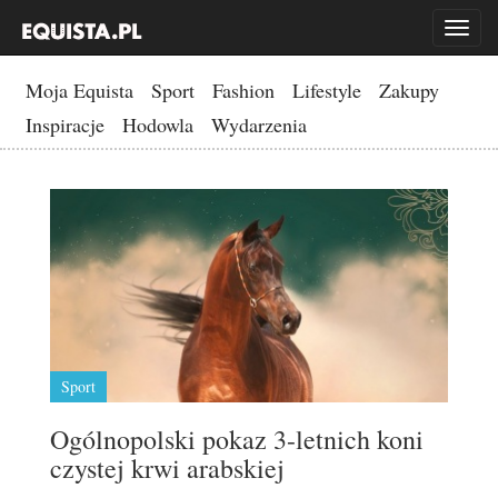
Toggl
naviga
Moja Equista
Sport
Fashion
Lifestyle
Zakupy
Inspiracje
Hodowla
Wydarzenia
Sport
Ogólnopolski pokaz 3-letnich koni
czystej krwi arabskiej