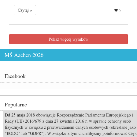
Czytaj »
0
Pokaż więcej wyników
MŚ Aachen 2026
Facebook
Popularne
Dd 25 maja 2018 obowiązuje Rozporządzenie Parlamentu Europejskiego i
Wyniki aukcji Pride of Poland 2026
Rady (UE) 2016/679 z dnia 27 kwietnia 2016 r. w sprawie ochrony osób
fizycznych w związku z przetwarzaniem danych osobowych (określane jako
Odszedł Monty Roberts – człowiek, który nauczył świat słuchać koni
"RODO" lub "GDPR"). W związku z tym chcielibyśmy poinformować Cię 