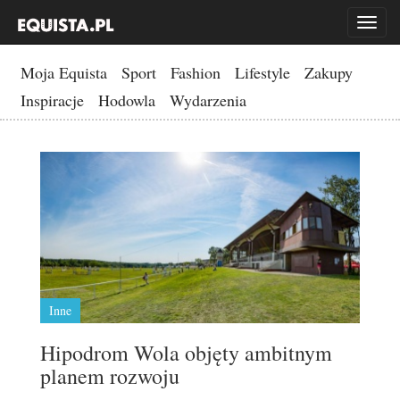
Toggl
naviga
Moja Equista
Sport
Fashion
Lifestyle
Zakupy
Inspiracje
Hodowla
Wydarzenia
Inne
Hipodrom Wola objęty ambitnym
planem rozwoju