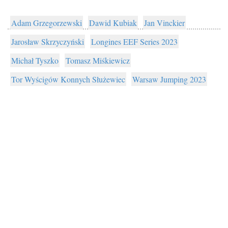
Adam Grzegorzewski
Dawid Kubiak
Jan Vinckier
Jarosław Skrzyczyński
Longines EEF Series 2023
Michał Tyszko
Tomasz Miśkiewicz
Tor Wyścigów Konnych Służewiec
Warsaw Jumping 2023