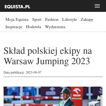
Toggl
naviga
Moja Equista
Sport
Fashion
Lifestyle
Zakupy
Inspiracje
Hodowla
Wydarzenia
Skład polskiej ekipy na
Warsaw Jumping 2023
Data publikacji: 2023-09-07