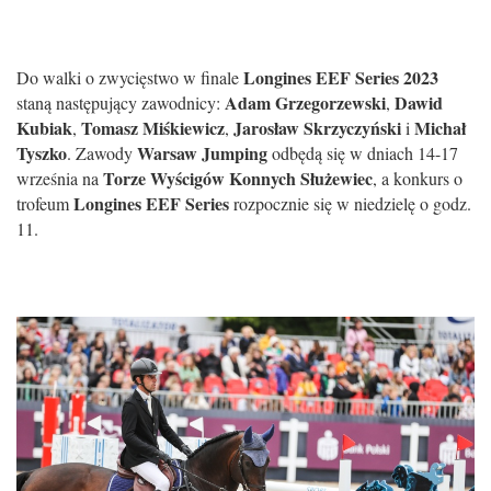
Longines EEF Series 2023
Do walki o zwycięstwo w finale
Adam Grzegorzewski
Dawid
staną następujący zawodnicy:
,
Kubiak
Tomasz Miśkiewicz
Jarosław Skrzyczyński
Michał
,
,
i
Tyszko
Warsaw Jumping
. Zawody
odbędą się w dniach 14-17
Torze Wyścigów Konnych Służewiec
września na
, a konkurs o
Longines EEF Series
trofeum
rozpocznie się w niedzielę o godz.
11.