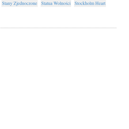
Stany Zjednoczone
Statua Wolności
Stockholm Heart