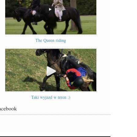
The Queen riding
Taki wyjazd w teren ;)
acebook