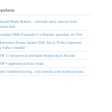
opularne
dszedł Monty Roberts – człowiek, który nauczył świat
łuchać koni
onstable FRH (Contendro I x Diarado) sprzedany do USA
istrzostwa Świata Aachen 2026: Już za 50 dni rozpocznie
ię walka o medale!
OP 11 nietypowych przekąsek bezpiecznych dla koni
OP 9 najdroższych koni świata
ody Condition Scoring, czyli metoda oceny kondycji konia