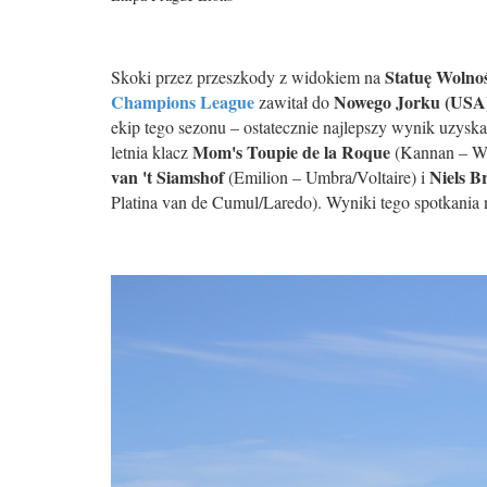
Statuę Wolnoś
Skoki przez przeszkody z widokiem na
Champions League
Nowego Jorku (USA
zawitał do
ekip tego sezonu – ostatecznie najlepszy wynik uzysk
Mom's Toupie de la Roque
letnia klacz
(Kannan – Wa
van 't Siamshof
Niels B
(Emilion – Umbra/Voltaire) i
Platina van de Cumul/Laredo). Wyniki tego spotkania