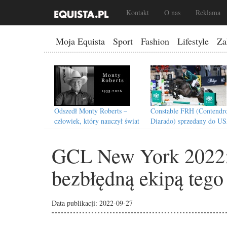
Kontakt
O nas
Reklama
Moja Equista
Sport
Fashion
Lifestyle
Za
Odszedł Monty Roberts –
Constable FRH (Contendro
człowiek, który nauczył świat
Diarado) sprzedany do U
słuchać koni
GCL New York 2022: 
bezbłędną ekipą tego
Data publikacji: 2022-09-27