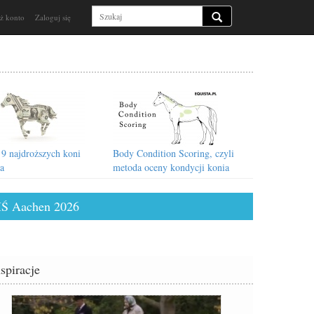
ż konto
Zaloguj się
9 najdroższych koni
Body Condition Scoring, czyli
ta
metoda oceny kondycji konia
Ś Aachen 2026
nspiracje