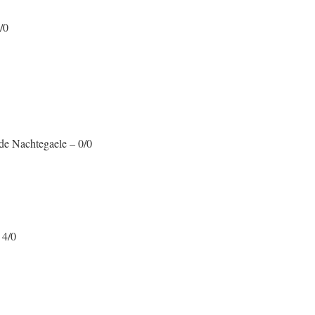
/0
de Nachtegaele – 0/0
 4/0