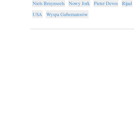
Niels Bruynseels
Nowy Jork
Pieter Devos
Rijad
USA
Wyspa Gubernatorów