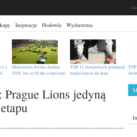
Zało
kupy
Inspiracje
Hodowla
Wydarzenia
 I x
Mistrzostwa Świata Aachen
TOP 11 nietypowych przekąsek
TOP 
SA
2026: Już za 50 dni rozpocznie
bezpiecznych dla koni
świa
się walka o medale!
Prague Lions jedyną
M
 etapu
I