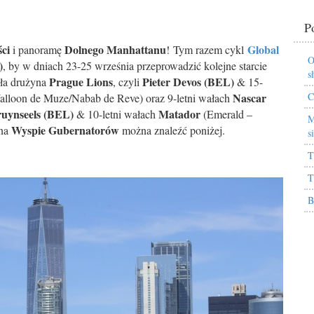
P
ci
Dolnego Manhattanu
Global
i panoramę
!
Tym razem cykl
O
)
, by w dniach 23-25 września przeprowadzić kolejne starcie
s
Prague Lions
Pieter Devos (BEL)
ała drużyna
, czyli
& 15-
Nascar
C
lloon de Muze/Nabab de Reve) oraz 9-letni wałach
ruynseels (BEL)
Matador
& 10-letni wałach
(Emerald –
M
Wyspie Gubernatorów
 na
można znaleźć poniżej.
s
T
T
B