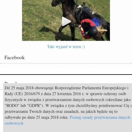
Taki wyjazd w teren ;)
Facebook
Popularne
Dd 25 maja 2018 obowiązuje Rozporządzenie Parlamentu Europejskiego i
Rady (UE) 2016/679 z dnia 27 kwietnia 2016 r. w sprawie ochrony osób
Odszedł Monty Roberts – człowiek, który nauczył świat słuchać koni
fizycznych w związku z przetwarzaniem danych osobowych (określane jako
"RODO" lub "GDPR"). W związku z tym chcielibyśmy poinformować Cię 
Constable FRH (Contendro I x Diarado) sprzedany do USA
przetwarzaniu Twoich danych oraz zasadach, na jakich będzie się to
Mistrzostwa Świata Aachen 2026: Już za 50 dni rozpocznie się walka o
odbywało po dniu 25 maja 2018 roku.
Poznaj zasady przetwarzania danych
medale!
osobowych
TOP 11 nietypowych przekąsek bezpiecznych dla koni