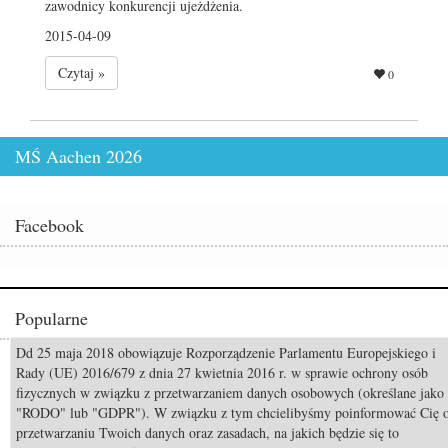
zawodnicy konkurencji ujeżdżenia.
2015-04-09
Czytaj »
0
MŚ Aachen 2026
Facebook
Popularne
Dd 25 maja 2018 obowiązuje Rozporządzenie Parlamentu Europejskiego i
Odszedł Monty Roberts – człowiek, który nauczył świat słuchać koni
Rady (UE) 2016/679 z dnia 27 kwietnia 2016 r. w sprawie ochrony osób
fizycznych w związku z przetwarzaniem danych osobowych (określane jako
Pride of Poland & Summer Sale 2026: Katalog oferowanych koni
"RODO" lub "GDPR"). W związku z tym chcielibyśmy poinformować Cię 
Mistrzostwa Świata Aachen 2026: Już za 50 dni rozpocznie się walka o
przetwarzaniu Twoich danych oraz zasadach, na jakich będzie się to