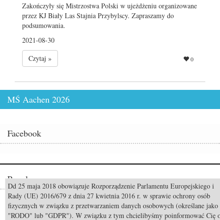
Zakończyły się Mistrzostwa Polski w ujeżdżeniu organizowane
przez KJ Biały Las Stajnia Przybylscy. Zapraszamy do
podsumowania.
2021-08-30
Czytaj »
0
MŚ Aachen 2026
Facebook
Popularne
Dd 25 maja 2018 obowiązuje Rozporządzenie Parlamentu Europejskiego i
Rady (UE) 2016/679 z dnia 27 kwietnia 2016 r. w sprawie ochrony osób
Odszedł Monty Roberts – człowiek, który nauczył świat słuchać koni
fizycznych w związku z przetwarzaniem danych osobowych (określane jako
"RODO" lub "GDPR"). W związku z tym chcielibyśmy poinformować Cię 
Pride of Poland & Summer Sale 2026: Katalog oferowanych koni