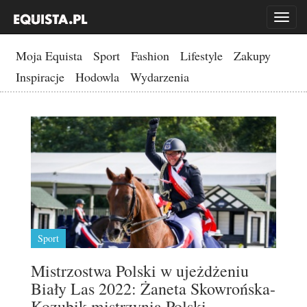
Toggl
naviga
Moja Equista
Sport
Fashion
Lifestyle
Zakupy
Inspiracje
Hodowla
Wydarzenia
Sport
Mistrzostwa Polski w ujeżdżeniu
Biały Las 2022: Żaneta Skowrońska-
Kozubik mistrzynią Polski