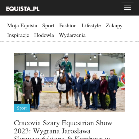
Toggl
naviga
Moja Equista
Sport
Fashion
Lifestyle
Zakupy
Inspiracje
Hodowla
Wydarzenia
Sport
Cracovia Szary Equestrian Show
2023: Wygrana Jarosława
Skrzyczyńskiego & Komboya w