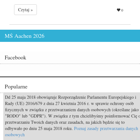
Czytaj »
0
MŚ Aachen 2026
Facebook
Popularne
Dd 25 maja 2018 obowiązuje Rozporządzenie Parlamentu Europejskiego i
Odszedł Monty Roberts – człowiek, który nauczył świat słuchać koni
Rady (UE) 2016/679 z dnia 27 kwietnia 2016 r. w sprawie ochrony osób
fizycznych w związku z przetwarzaniem danych osobowych (określane jako
Pride of Poland & Summer Sale 2026: Katalog oferowanych koni
"RODO" lub "GDPR"). W związku z tym chcielibyśmy poinformować Cię 
Mistrzostwa Świata Aachen 2026: Już za 50 dni rozpocznie się walka o
przetwarzaniu Twoich danych oraz zasadach, na jakich będzie się to
medale!
odbywało po dniu 25 maja 2018 roku.
Poznaj zasady przetwarzania danych
osobowych
TOP 11 nietypowych przekąsek bezpiecznych dla koni