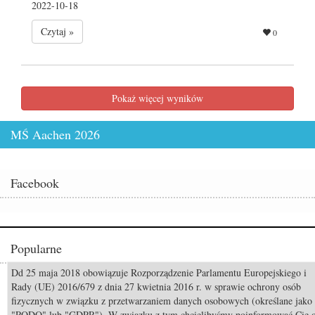
2022-10-18
Czytaj »
0
Pokaż więcej wyników
MŚ Aachen 2026
Facebook
Popularne
Dd 25 maja 2018 obowiązuje Rozporządzenie Parlamentu Europejskiego i
Odszedł Monty Roberts – człowiek, który nauczył świat słuchać koni
Rady (UE) 2016/679 z dnia 27 kwietnia 2016 r. w sprawie ochrony osób
fizycznych w związku z przetwarzaniem danych osobowych (określane jako
Pride of Poland & Summer Sale 2026: Katalog oferowanych koni
"RODO" lub "GDPR"). W związku z tym chcielibyśmy poinformować Cię 