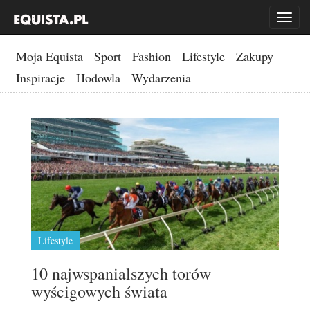
Toggl
naviga
Moja Equista
Sport
Fashion
Lifestyle
Zakupy
Inspiracje
Hodowla
Wydarzenia
Lifestyle
10 najwspanialszych torów
wyścigowych świata