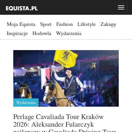
Toggl
naviga
Moja Equista
Sport
Fashion
Lifestyle
Zakupy
Inspiracje
Hodowla
Wydarzenia
Wydarzenia
Perlage Cavaliada Tour Kraków
2026: Aleksander Fularczyk
najlepszy w Cavaliada Driving Tour